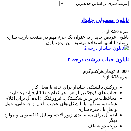
نایلون معمولی چاپدار
نمره
3.50
از 5
نایلون عریض چاپدار به عنوان یک جزء مهم در صنعت پارچه سازی
و تولید لباسها استفاده میشود. این نوع نایلون
نایلون حباب درشت درجه ۲
50,000
تومان
هرکیلوگرم
نمره
3.75
از 5
روکش بالشتکی حبابدار براي خانه يا محل کار
حباب های کوچک پر از هوا، هر کدام 3 / 16 اينچ اندازه دارند
محافظت در برابر شکستگی، فرورفتگی؛ ايده آل برای اقلام
شکننده، سنگين يا با شکل های عجيب، اعم از جابجايی، حمل
و نقل يا ذخيره سازی
ایده آل برای بسته بندی زیور آلات، وسایل کلکسیونی و موارد
دیگر.
درجه دو شفاف