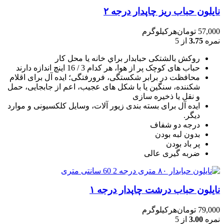
نایلون حباب ریز چاپدار درجه ۲
57,000
تومان
هرکیلوگرم
نمره
3.75
از 5
روکش بالشتکی حبابدار براي خانه يا محل کار
حباب های کوچک پر از هوا، هر کدام 3 / 16 اينچ اندازه دارند
محافظت در برابر شکستگی، فرورفتگی؛ ايده آل برای اقلام
شکننده، سنگين يا با شکل های عجيب، اعم از جابجايی، حمل
و نقل يا ذخيره سازی
ایده آل برای بسته بندی زیور آلات، وسایل کلکسیونی و موارد
دیگر.
درجه دو شفاف
بدون لبه بودن
پر باد بودن
ضربه گیری عالی
نایلون حباب درشت چاپدار درجه ۱
79,000
تومان
هرکیلوگرم
نمره
3.00
از 5