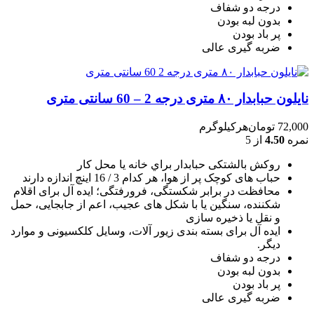
درجه دو شفاف
بدون لبه بودن
پر باد بودن
ضربه گیری عالی
نایلون حبابدار ۸۰ متری درجه 2 – 60 سانتی متری
72,000
تومان
هرکیلوگرم
نمره
4.50
از 5
روکش بالشتکی حبابدار براي خانه يا محل کار
حباب های کوچک پر از هوا، هر کدام 3 / 16 اينچ اندازه دارند
محافظت در برابر شکستگی، فرورفتگی؛ ايده آل برای اقلام
شکننده، سنگين يا با شکل های عجيب، اعم از جابجايی، حمل
و نقل يا ذخيره سازی
ایده آل برای بسته بندی زیور آلات، وسایل کلکسیونی و موارد
دیگر.
درجه دو شفاف
بدون لبه بودن
پر باد بودن
ضربه گیری عالی