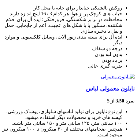
روکش بالشتکی حبابدار براي خانه يا محل کار
حباب های کوچک پر از هوا، هر کدام 3 / 16 اينچ اندازه دارند
محافظت در برابر شکستگی، فرورفتگی؛ ايده آل برای اقلام
شکننده، سنگين يا با شکل های عجيب، اعم از جابجايی، حمل
و نقل يا ذخيره سازی
ایده آل برای بسته بندی زیور آلات، وسایل کلکسیونی و موارد
دیگر.
درجه دو شفاف
بدون لبه بودن
پر باد بودن
ضربه گیری عالی
نایلون معمولی لباس
نمره
3.50
از 5
این نوع نایلون برای تولید لباسهای شلواری، پوشاک ورزشی،
کیسه های خرید و محصولات دیگر استفاده میشود.
۱۰۰ سانتی متر، ۱۲۵ سانتی متر و ۱۵۰ سانتی متر باشند.
همچنین ضخامتهای مختلف از ۳۰ میکرون تا ۱۰۰ میکرون نیز
موجود است.