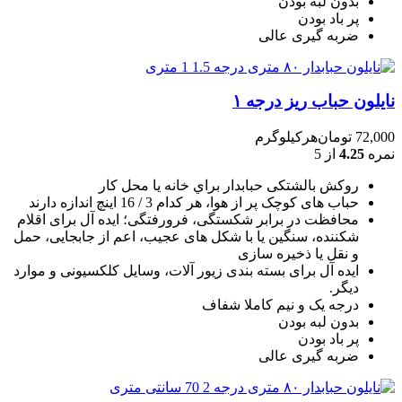
بدون لبه بودن
پر باد بودن
ضربه گیری عالی
نایلون حباب ریز درجه ۱
72,000
تومان
هرکیلوگرم
نمره
4.25
از 5
روکش بالشتکی حبابدار براي خانه يا محل کار
حباب های کوچک پر از هوا، هر کدام 3 / 16 اينچ اندازه دارند
محافظت در برابر شکستگی، فرورفتگی؛ ايده آل برای اقلام
شکننده، سنگين يا با شکل های عجيب، اعم از جابجايی، حمل
و نقل يا ذخيره سازی
ایده آل برای بسته بندی زیور آلات، وسایل کلکسیونی و موارد
دیگر.
درجه یک و نیم کاملا شفاف
بدون لبه بودن
پر باد بودن
ضربه گیری عالی