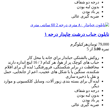
درجه دو شفاف
بدون لبه بودن
پر باد بودن
ضربه گیری عالی
نایلون حباب درشت چاپدار درجه ۱
79,000
تومان
هرکیلوگرم
نمره
3.00
از 5
روکش بالشتکی حبابدار براي خانه يا محل کار
حباب های کوچک پر از هوا، هر کدام 3 / 16 اينچ اندازه دارند
محافظت در برابر شکستگی، فرورفتگی؛ ايده آل برای اقلام
شکننده، سنگين يا با شکل های عجيب، اعم از جابجايی، حمل
و نقل يا ذخيره سازی
ایده آل برای بسته بندی زیور آلات، وسایل کلکسیونی و موارد
دیگر.
درجه دو شفاف
بدون لبه بودن
پر باد بودن
ضربه گیری عالی