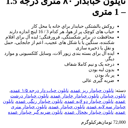
نایلون حبابدار ۸۰ متری درجه 1.5
– 1 متری
روکش بالشتکی حبابدار براي خانه يا محل کار
حباب های کوچک پر از هوا، هر کدام 3 / 16 اينچ اندازه دارند
محافظت در برابر شکستگی، فرورفتگی؛ ايده آل برای اقلام
شکننده، سنگين يا با شکل های عجيب، اعم از جابجايی، حمل
و نقل يا ذخيره سازی
ایده آل برای بسته بندی زیور آلات، وسایل کلکسیونی و موارد
دیگر.
درجه یک و نیم کاملا شفاف
بدون لبه بودن
پر باد بودن
ضربه گیری عالی
دسته:
نایلون حبابدار ریز عمده
,
نایلون حباب دار درجه ۱/۵ عمده
,
نایلون حبابدار
,
نایلون حبابدار چاپدار عمده
,
نایلون حبابدار درشت
عمده
,
نایلون حبابدار دو لایه عمده
,
نایلون حبابدار رنگی عمده
,
نایلون
حبابدار سه لایه عمده
,
نایلون حبابدار عمده
,
نایلون حبابدار متری
عمده
,
نایلون حبابدار یخچال عمده
,
نایلون ضربه گیر حبابدار عمده
72,000
تومان
هرکیلوگرم