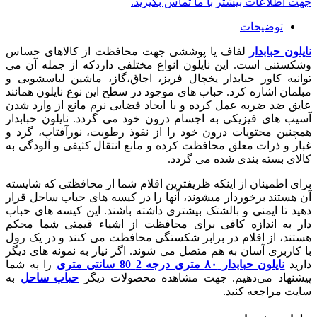
جهت اطلاعات بیشتر با ما تماس بگیرید.
توضیحات
نایلون حبابدار
لفاف یا پوششی جهت محافظت از کالاهای حساس
وشکستنی است. این نایلون انواع مختلفی داردکه از جمله آن می
توانبه کاور حبابدار یخچال فریز، اجاق،گاز، ماشین لباسشویی و
مبلمان اشاره کرد. حباب های موجود در سطح این نوع نایلون همانند
عایق ضد ضربه عمل کرده و با ایجاد فضایی نرم مانع از وارد شدن
آسیب های فیزیکی به اجسام درون خود می گردد. نایلون حبابدار
همچنین محتویات درون خود را از نفوذ رطوبت، نورآفتاب، گرد و
غبار و ذرات معلق محافظت کرده و مانع انتقال کثیفی و آلودگی به
کالای بسته بندی شده می گردد.
برای اطمينان از اينکه ظريفترين اقلام شما از محافظتی که شايسته
آن هستند برخوردار میشوند، آنها را در کيسه های حباب ساحل قرار
دهيد تا ايمنی و بالشتک بيشتری داشته باشند. اين کيسه های حباب
دار به اندازه کافی برای محافظت از اشياء قيمتی شما محکم
هستند، از اقلام در برابر شکستگی محافظت می کنند و در يک رول
با کاربری آسان به هم متصل می شوند. اگر نیاز به نمونه های دیگر
دارید
نایلون حبابدار ۸۰ متری درجه 2 80 سانتی متری
را به شما
پیشنهاد می‌دهیم. جهت مشاهده محصولات دیگر
حباب ساحل
به
سایت مراجعه کنید.