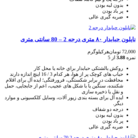
بدون لبه بودن
پر باد بودن
ضربه گیری عالی
نایلون حبابدار ۸۰ متری درجه 2 – 80 سانتی متری
72,000
تومان
هرکیلوگرم
نمره
3.88
از 5
روکش بالشتکی حبابدار براي خانه يا محل کار
حباب های کوچک پر از هوا، هر کدام 3 / 16 اينچ اندازه دارند
محافظت در برابر شکستگی، فرورفتگی؛ ايده آل برای اقلام
شکننده، سنگين يا با شکل های عجيب، اعم از جابجايی، حمل
و نقل يا ذخيره سازی
ایده آل برای بسته بندی زیور آلات، وسایل کلکسیونی و موارد
دیگر.
درجه دو شفاف
بدون لبه بودن
پر باد بودن
ضربه گیری عالی