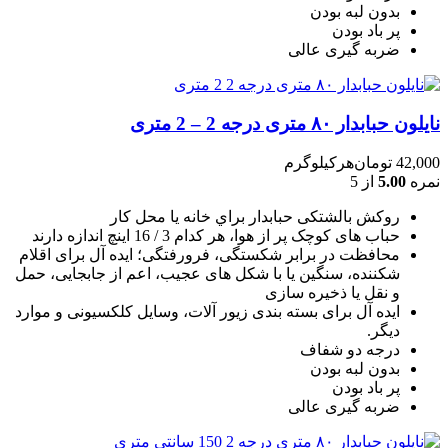
بدون لبه بودن
پر باد بودن
ضربه گیری عالی
نایلون حبابدار ۸۰ متری درجه 2 – 2 متری
42,000
تومان
هرکیلوگرم
نمره
5.00
از 5
روکش بالشتکی حبابدار براي خانه يا محل کار
حباب های کوچک پر از هوا، هر کدام 3 / 16 اينچ اندازه دارند
محافظت در برابر شکستگی، فرورفتگی؛ ايده آل برای اقلام
شکننده، سنگين يا با شکل های عجيب، اعم از جابجايی، حمل
و نقل يا ذخيره سازی
ایده آل برای بسته بندی زیور آلات، وسایل کلکسیونی و موارد
دیگر.
درجه دو شفاف
بدون لبه بودن
پر باد بودن
ضربه گیری عالی