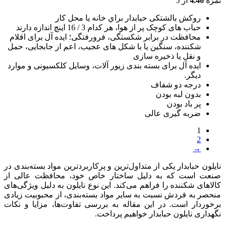
نمره
4.40
از 5
روکش بالشتکی حبابدار براي خانه يا محل کار
حباب های کوچک پر از هوا، هر کدام 3 / 16 اينچ اندازه دارند
محافظت در برابر شکستگی، فرورفتگی؛ ايده آل برای اقلام
شکننده، سنگين يا با شکل های عجيب، اعم از جابجايی، حمل
و نقل يا ذخيره سازی
ایده آل برای بسته بندی زیور آلات، وسایل کلکسیونی و موارد
دیگر.
درجه دو شفاف
بدون لبه بودن
پر باد بودن
ضربه گیری عالی
1
2
→
نایلون حبابدار یکی از متداول‌ترین و پرکاربردترین مواد بسته‌بندی در
صنعت است که به دلیل ساختار خاص خود، محافظت عالی از
کالاهای شکننده را فراهم می‌کند. این نوع نایلون به دلیل ویژگی‌های
منحصر به فردش نسبت به سایر مواد بسته‌بندی، از محبوبیت زیادی
برخوردار است. در این مقاله به بررسی تفاوت‌ها، مزایا و نکات
نگهداری نایلون حبابدار خواهیم پرداخت.