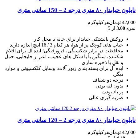
نایلون حبابدار ۸۰ متری درجه 2 – 150 سانتی متری
42,000
تومان
هرکیلوگرم
نمره
3.00
از 5
روکش بالشتکی حبابدار براي خانه يا محل کار
حباب های کوچک پر از هوا، هر کدام 3 / 16 اينچ اندازه دارند
محافظت در برابر شکستگی، فرورفتگی؛ ايده آل برای اقلام
شکننده، سنگين يا با شکل های عجيب، اعم از جابجايی، حمل
و نقل يا ذخيره سازی
ایده آل برای بسته بندی زیور آلات، وسایل کلکسیونی و موارد
دیگر.
درجه دو شفاف
بدون لبه بودن
پر باد بودن
ضربه گیری عالی
نایلون حبابدار ۸۰ متری درجه 2 – 120 سانتی متری
42,000
تومان
هرکیلوگرم