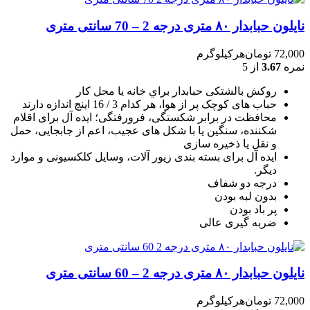
نایلون حبابدار ۸۰ متری درجه 2 – 70 سانتی متری
72,000
تومان
هرکیلوگرم
نمره
3.67
از 5
روکش بالشتکی حبابدار براي خانه يا محل کار
حباب های کوچک پر از هوا، هر کدام 3 / 16 اينچ اندازه دارند
محافظت در برابر شکستگی، فرورفتگی؛ ايده آل برای اقلام
شکننده، سنگين يا با شکل های عجيب، اعم از جابجايی، حمل
و نقل يا ذخيره سازی
ایده آل برای بسته بندی زیور آلات، وسایل کلکسیونی و موارد
دیگر.
درجه دو شفاف
بدون لبه بودن
پر باد بودن
ضربه گیری عالی
نایلون حبابدار ۸۰ متری درجه 2 – 60 سانتی متری
72,000
تومان
هرکیلوگرم