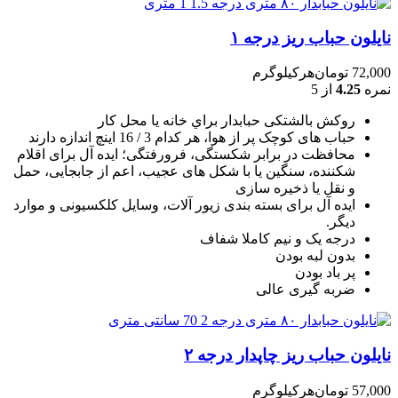
نایلون حباب ریز درجه ۱
72,000
تومان
هرکیلوگرم
نمره
4.25
از 5
روکش بالشتکی حبابدار براي خانه يا محل کار
حباب های کوچک پر از هوا، هر کدام 3 / 16 اينچ اندازه دارند
محافظت در برابر شکستگی، فرورفتگی؛ ايده آل برای اقلام
شکننده، سنگين يا با شکل های عجيب، اعم از جابجايی، حمل
و نقل يا ذخيره سازی
ایده آل برای بسته بندی زیور آلات، وسایل کلکسیونی و موارد
دیگر.
درجه یک و نیم کاملا شفاف
بدون لبه بودن
پر باد بودن
ضربه گیری عالی
نایلون حباب ریز چاپدار درجه ۲
57,000
تومان
هرکیلوگرم