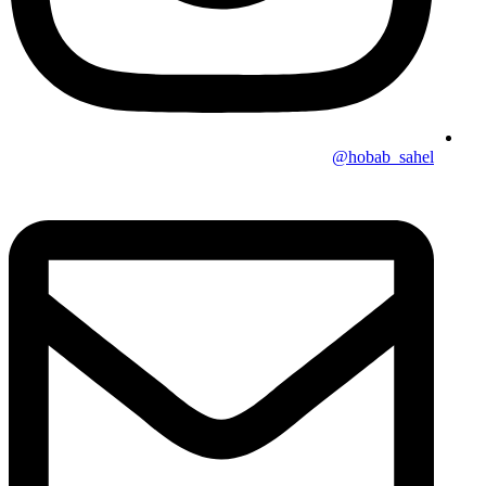
hobab_sahel@