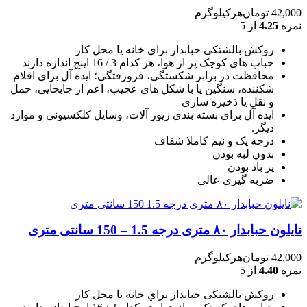
42,000
تومان
هرکیلوگرم
نمره
4.25
از 5
روکش بالشتکی حبابدار براي خانه يا محل کار
حباب های کوچک پر از هوا، هر کدام 3 / 16 اينچ اندازه دارند
محافظت در برابر شکستگی، فرورفتگی؛ ايده آل برای اقلام
شکننده، سنگين يا با شکل های عجيب، اعم از جابجايی، حمل
و نقل يا ذخيره سازی
ایده آل برای بسته بندی زیور آلات، وسایل کلکسیونی و موارد
دیگر.
درجه یک و نیم کاملا شفاف
بدون لبه بودن
پر باد بودن
ضربه گیری عالی
نایلون حبابدار ۸۰ متری درجه 1.5 – 150 سانتی متری
42,000
تومان
هرکیلوگرم
نمره
4.40
از 5
روکش بالشتکی حبابدار براي خانه يا محل کار