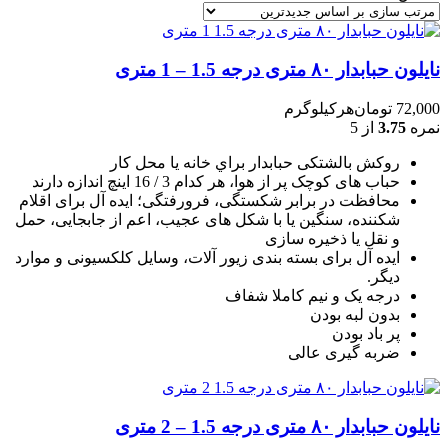
نایلون حبابدار ۸۰ متری درجه 1.5 – 1 متری
72,000
تومان
هرکیلوگرم
نمره
3.75
از 5
روکش بالشتکی حبابدار براي خانه يا محل کار
حباب های کوچک پر از هوا، هر کدام 3 / 16 اينچ اندازه دارند
محافظت در برابر شکستگی، فرورفتگی؛ ايده آل برای اقلام
شکننده، سنگين يا با شکل های عجيب، اعم از جابجايی، حمل
و نقل يا ذخيره سازی
ایده آل برای بسته بندی زیور آلات، وسایل کلکسیونی و موارد
دیگر.
درجه یک و نیم کاملا شفاف
بدون لبه بودن
پر باد بودن
ضربه گیری عالی
نایلون حبابدار ۸۰ متری درجه 1.5 – 2 متری