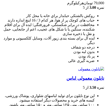
79,000
تومان
هرکیلوگرم
نمره
3.00
از 5
روکش بالشتکی حبابدار براي خانه يا محل کار
حباب های کوچک پر از هوا، هر کدام 3 / 16 اينچ اندازه دارند
محافظت در برابر شکستگی، فرورفتگی؛ ايده آل برای اقلام
شکننده، سنگين يا با شکل های عجيب، اعم از جابجايی، حمل
و نقل يا ذخيره سازی
ایده آل برای بسته بندی زیور آلات، وسایل کلکسیونی و موارد
دیگر.
درجه دو شفاف
بدون لبه بودن
پر باد بودن
ضربه گیری عالی
نایلون معمولی لباس
نمره
3.50
از 5
این نوع نایلون برای تولید لباسهای شلواری، پوشاک ورزشی،
کیسه های خرید و محصولات دیگر استفاده میشود.
۱۰۰ سانتی متر، ۱۲۵ سانتی متر و ۱۵۰ سانتی متر باشند.