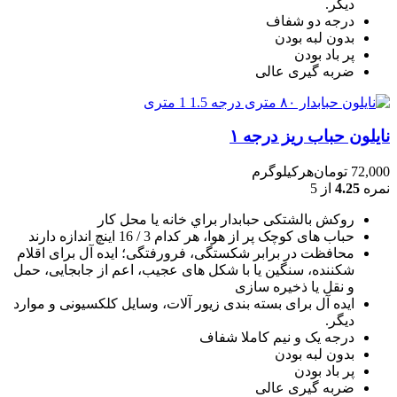
دیگر.
درجه دو شفاف
بدون لبه بودن
پر باد بودن
ضربه گیری عالی
نایلون حباب ریز درجه ۱
72,000
تومان
هرکیلوگرم
نمره
4.25
از 5
روکش بالشتکی حبابدار براي خانه يا محل کار
حباب های کوچک پر از هوا، هر کدام 3 / 16 اينچ اندازه دارند
محافظت در برابر شکستگی، فرورفتگی؛ ايده آل برای اقلام
شکننده، سنگين يا با شکل های عجيب، اعم از جابجايی، حمل
و نقل يا ذخيره سازی
ایده آل برای بسته بندی زیور آلات، وسایل کلکسیونی و موارد
دیگر.
درجه یک و نیم کاملا شفاف
بدون لبه بودن
پر باد بودن
ضربه گیری عالی