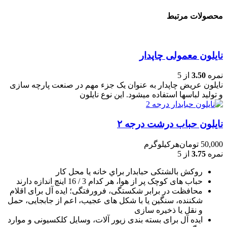
محصولات مرتبط
نایلون معمولی چاپدار
نمره
3.50
از 5
نایلون عریض چاپدار به عنوان یک جزء مهم در صنعت پارچه سازی
و تولید لباسها استفاده میشود. این نوع نایلون
نایلون حباب درشت درجه ۲
50,000
تومان
هرکیلوگرم
نمره
3.75
از 5
روکش بالشتکی حبابدار براي خانه يا محل کار
حباب های کوچک پر از هوا، هر کدام 3 / 16 اينچ اندازه دارند
محافظت در برابر شکستگی، فرورفتگی؛ ايده آل برای اقلام
شکننده، سنگين يا با شکل های عجيب، اعم از جابجايی، حمل
و نقل يا ذخيره سازی
ایده آل برای بسته بندی زیور آلات، وسایل کلکسیونی و موارد