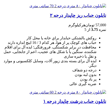
نایلون حباب ریز چاپدار درجه ۲
57,000
تومان
هرکیلوگرم
نمره
3.75
از 5
روکش بالشتکی حبابدار براي خانه يا محل کار
حباب های کوچک پر از هوا، هر کدام 3 / 16 اينچ اندازه دارند
محافظت در برابر شکستگی، فرورفتگی؛ ايده آل برای اقلام
شکننده، سنگين يا با شکل های عجيب، اعم از جابجايی، حمل
و نقل يا ذخيره سازی
ایده آل برای بسته بندی زیور آلات، وسایل کلکسیونی و موارد
دیگر.
درجه دو شفاف
بدون لبه بودن
پر باد بودن
ضربه گیری عالی
نایلون حباب درشت چاپدار درجه ۱