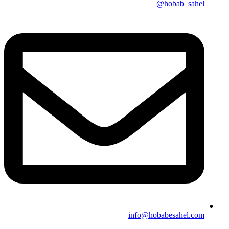
hobab_sahel@
info@hobabesahel.com