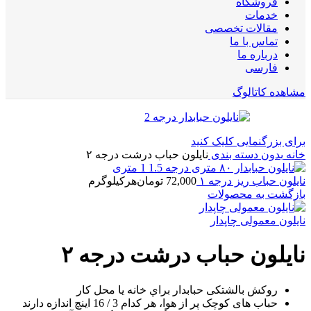
فروشگاه
خدمات
مقالات تخصصی
تماس با ما
درباره ما
فارسی
مشاهده کاتالوگ
برای بزرگنمایی کلیک کنید
خانه
بدون دسته بندی
نایلون حباب درشت درجه ۲
نایلون حباب ریز درجه ۱
72,000
تومان
هرکیلوگرم
بازگشت به محصولات
نایلون معمولی چاپدار
نایلون حباب درشت درجه ۲
روکش بالشتکی حبابدار براي خانه يا محل کار
حباب های کوچک پر از هوا، هر کدام 3 / 16 اينچ اندازه دارند