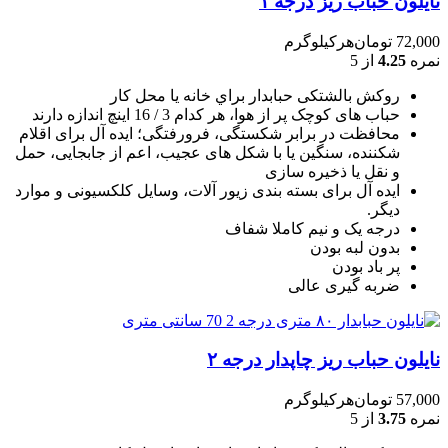
نایلون حباب ریز درجه ۱
72,000
تومان
هرکیلوگرم
نمره
4.25
از 5
روکش بالشتکی حبابدار براي خانه يا محل کار
حباب های کوچک پر از هوا، هر کدام 3 / 16 اينچ اندازه دارند
محافظت در برابر شکستگی، فرورفتگی؛ ايده آل برای اقلام
شکننده، سنگين يا با شکل های عجيب، اعم از جابجايی، حمل
و نقل يا ذخيره سازی
ایده آل برای بسته بندی زیور آلات، وسایل کلکسیونی و موارد
دیگر.
درجه یک و نیم کاملا شفاف
بدون لبه بودن
پر باد بودن
ضربه گیری عالی
نایلون حباب ریز چاپدار درجه ۲
57,000
تومان
هرکیلوگرم
نمره
3.75
از 5