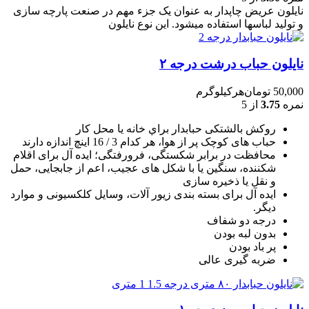
نایلون عریض چاپدار به عنوان یک جزء مهم در صنعت پارچه سازی
و تولید لباسها استفاده میشود. این نوع نایلون
نایلون حباب درشت درجه ۲
50,000
تومان
هرکیلوگرم
نمره
3.75
از 5
روکش بالشتکی حبابدار براي خانه يا محل کار
حباب های کوچک پر از هوا، هر کدام 3 / 16 اينچ اندازه دارند
محافظت در برابر شکستگی، فرورفتگی؛ ايده آل برای اقلام
شکننده، سنگين يا با شکل های عجيب، اعم از جابجايی، حمل
و نقل يا ذخيره سازی
ایده آل برای بسته بندی زیور آلات، وسایل کلکسیونی و موارد
دیگر.
درجه دو شفاف
بدون لبه بودن
پر باد بودن
ضربه گیری عالی