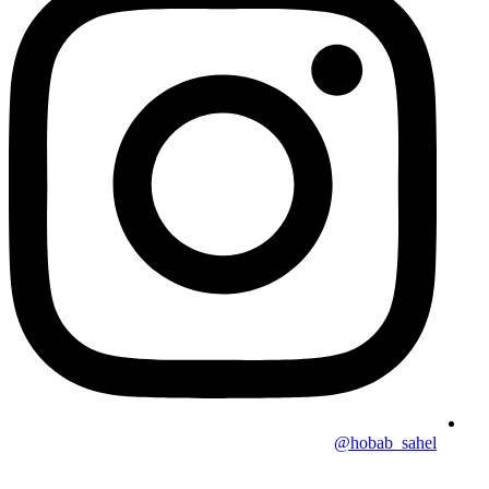
hobab_sahel@