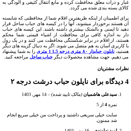
غبار و ذرات معلق محافظت کرده و مانع انتقال کثیفی و آلودگی به
کالای بسته بندی شده می گردد.
برای اطمينان از اينکه ظريفترين اقلام شما از محافظتی که شايسته
آن هستند برخوردار میشوند، آنها را در کيسه های حباب ساحل قرار
دهيد تا ايمنی و بالشتک بيشتری داشته باشند. اين کيسه های حباب
دار به اندازه کافی برای محافظت از اشياء قيمتی شما محکم
هستند، از اقلام در برابر شکستگی محافظت می کنند و در يک رول
با کاربری آسان به هم متصل می شوند. اگر به دنبال گزینه های دیگر
هستید،
نایلون حبابدار ۸۰ متری درجه 1.5 1 متری
را به شما پیشنهاد
می دهیم. جهت مشاهده محصولات دیگر
حباب ساحل
مراجعه کنید.
نظرات مشتریان
4 دیدگاه برای
نایلون حباب درشت درجه ۲
سیدعلی هاشمیان
(مالک تایید شده)
–
14 مهر, 1403
نمره
4
از 5
سایت خیلی سریعی داشتید و پرداخت من خیلی سریع انجام
شد ممنون.
امید نهاوندی
–
16 مهر, 1403