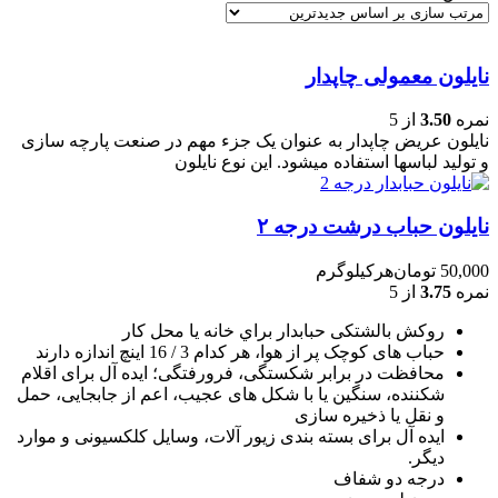
نایلون معمولی چاپدار
نمره
3.50
از 5
نایلون عریض چاپدار به عنوان یک جزء مهم در صنعت پارچه سازی
و تولید لباسها استفاده میشود. این نوع نایلون
نایلون حباب درشت درجه ۲
50,000
تومان
هرکیلوگرم
نمره
3.75
از 5
روکش بالشتکی حبابدار براي خانه يا محل کار
حباب های کوچک پر از هوا، هر کدام 3 / 16 اينچ اندازه دارند
محافظت در برابر شکستگی، فرورفتگی؛ ايده آل برای اقلام
شکننده، سنگين يا با شکل های عجيب، اعم از جابجايی، حمل
و نقل يا ذخيره سازی
ایده آل برای بسته بندی زیور آلات، وسایل کلکسیونی و موارد
دیگر.
درجه دو شفاف