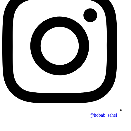
hobab_sahel@