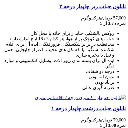
نایلون حباب ریز چاپدار درجه ۲
57,000
تومان
هرکیلوگرم
نمره
3.75
از 5
روکش بالشتکی حبابدار براي خانه يا محل کار
حباب های کوچک پر از هوا، هر کدام 3 / 16 اينچ اندازه دارند
محافظت در برابر شکستگی، فرورفتگی؛ ايده آل برای اقلام
شکننده، سنگين يا با شکل های عجيب، اعم از جابجايی، حمل
و نقل يا ذخيره سازی
ایده آل برای بسته بندی زیور آلات، وسایل کلکسیونی و موارد
دیگر.
درجه دو شفاف
بدون لبه بودن
پر باد بودن
ضربه گیری عالی
نایلون حباب درشت چاپدار درجه ۱
79,000
تومان
هرکیلوگرم
نمره
3.00
از 5