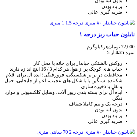
بدون لبه بودن
پر باد بودن
ضربه گیری عالی
نایلون حباب ریز درجه ۱
72,000
تومان
هرکیلوگرم
نمره
4.25
از 5
روکش بالشتکی حبابدار براي خانه يا محل کار
حباب های کوچک پر از هوا، هر کدام 3 / 16 اينچ اندازه دارند
محافظت در برابر شکستگی، فرورفتگی؛ ايده آل برای اقلام
شکننده، سنگين يا با شکل های عجيب، اعم از جابجايی، حمل
و نقل يا ذخيره سازی
ایده آل برای بسته بندی زیور آلات، وسایل کلکسیونی و موارد
دیگر.
درجه یک و نیم کاملا شفاف
بدون لبه بودن
پر باد بودن
ضربه گیری عالی