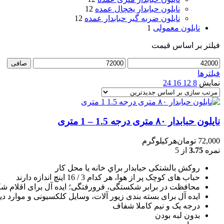
نایلون حبابدار یخچال عمده
12
نایلون ضربه گیر حبابدار عمده
12
نایلون معمولی
1
فیلتر بر اساس قیمت
حداقل
حداكثر
صافی
قیمت
قيمت
فیلترها
نمایش
8
12
16
24
نایلون حبابدار ۸۰ متری درجه 1.5 – 1 متری
72,000
تومان
هرکیلوگرم
نمره
3.75
از 5
روکش بالشتکی حبابدار براي خانه يا محل کار
حباب های کوچک پر از هوا، هر کدام 3 / 16 اينچ اندازه دارند
محافظت در برابر شکستگی، فرورفتگی؛ ايده آل برای اقلام شکن
ایده آل برای بسته بندی زیور آلات، وسایل کلکسیونی و موارد دی
درجه یک و نیم کاملا شفاف
بدون لبه بودن