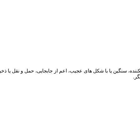
نده، سنگين يا با شکل های عجيب، اعم از جابجايی، حمل و نقل يا ذخ
گر.