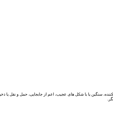
نده، سنگين يا با شکل های عجيب، اعم از جابجايی، حمل و نقل يا ذخ
گر.