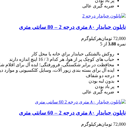
پر باد بودن
ضربه گیری عالی
نایلون حبابدار ۸۰ متری درجه 2 – 80 سانتی متری
72,000
تومان
هرکیلوگرم
نمره
3.88
از 5
روکش بالشتکی حبابدار براي خانه يا محل کار
حباب های کوچک پر از هوا، هر کدام 3 / 16 اينچ اندازه دارند
محافظت در برابر شکستگی، فرورفتگی؛ ايده آل برای اقلام شکن
ایده آل برای بسته بندی زیور آلات، وسایل کلکسیونی و موارد دی
درجه دو شفاف
بدون لبه بودن
پر باد بودن
ضربه گیری عالی
نایلون حبابدار ۸۰ متری درجه 2 – 60 سانتی متری
72,000
تومان
هرکیلوگرم