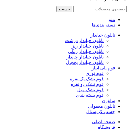
جستجو
منو
دسته بندی‌ها
نایلون حبابدار
نایلون حبابدار درشت
نایلون حبابدار ریز
نایلون حبابدار رنگی
نایلون حبابدار چاپدار
نایلون حبابدار یخچال
فوم پلی اتیلن
فوم توری
فوم تشک یک نفره
فوم تشک دو نفره
فوم تشک مبل
فوم بسته بندی
سلفون
نایلون معمولی
چسب کریستال
صفحه اصلی
فروشگاه