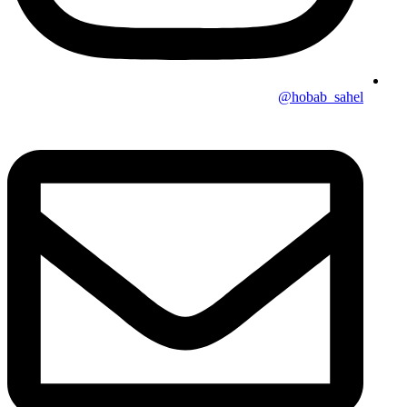
hobab_sahel@