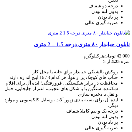
دیگر.
درجه دو شفاف
بدون لبه بودن
پر باد بودن
ضربه گیری عالی
نایلون حبابدار ۸۰ متری درجه 1.5 – 2 متری
42,000
تومان
هرکیلوگرم
نمره
4.25
از 5
روکش بالشتکی حبابدار براي خانه يا محل کار
حباب های کوچک پر از هوا، هر کدام 3 / 16 اينچ اندازه دارند
محافظت در برابر شکستگی، فرورفتگی؛ ايده آل برای اقلام
شکننده، سنگين يا با شکل های عجيب، اعم از جابجايی، حمل
و نقل يا ذخيره سازی
ایده آل برای بسته بندی زیور آلات، وسایل کلکسیونی و موارد
دیگر.
درجه یک و نیم کاملا شفاف
بدون لبه بودن
پر باد بودن
ضربه گیری عالی