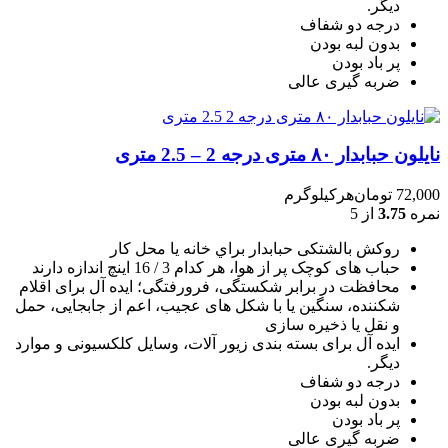
دیگر.
درجه دو شفاف
بدون لبه بودن
پر باد بودن
ضربه گیری عالی
نایلون حبابدار ۸۰ متری درجه 2 – 2.5 متری
72,000
تومان
هرکیلوگرم
نمره
3.75
از 5
روکش بالشتکی حبابدار براي خانه يا محل کار
حباب های کوچک پر از هوا، هر کدام 3 / 16 اينچ اندازه دارند
محافظت در برابر شکستگی، فرورفتگی؛ ايده آل برای اقلام
شکننده، سنگين يا با شکل های عجيب، اعم از جابجايی، حمل
و نقل يا ذخيره سازی
ایده آل برای بسته بندی زیور آلات، وسایل کلکسیونی و موارد
دیگر.
درجه دو شفاف
بدون لبه بودن
پر باد بودن
ضربه گیری عالی