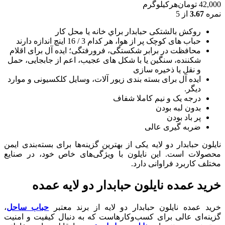
42,000
تومان
هرکیلوگرم
نمره
3.67
از 5
روکش بالشتکی حبابدار براي خانه يا محل کار
حباب های کوچک پر از هوا، هر کدام 3 / 16 اينچ اندازه دارند
محافظت در برابر شکستگی، فرورفتگی؛ ايده آل برای اقلام
شکننده، سنگين يا با شکل های عجيب، اعم از جابجايی، حمل
و نقل يا ذخيره سازی
ایده آل برای بسته بندی زیور آلات، وسایل کلکسیونی و موارد
دیگر.
درجه یک و نیم کاملا شفاف
بدون لبه بودن
پر باد بودن
ضربه گیری عالی
نایلون حبابدار دو لایه یکی از بهترین گزینه‌ها برای بسته‌بندی ایمن
محصولات است. این نایلون با ویژگی‌های خاص خود، در صنایع
مختلف کاربرد فراوانی دارد.
خرید عمده نایلون حبابدار دو لایه عمده
خرید عمده نایلون حبابدار دو لایه از برند معتبر
حباب ساحل
،
گزینه‌ای عالی برای کسب‌وکارهاست که به دنبال کیفیت و امنیت