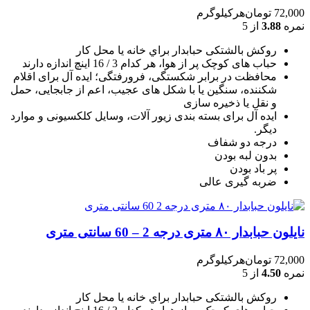
72,000
تومان
هرکیلوگرم
نمره
3.88
از 5
روکش بالشتکی حبابدار براي خانه يا محل کار
حباب های کوچک پر از هوا، هر کدام 3 / 16 اينچ اندازه دارند
محافظت در برابر شکستگی، فرورفتگی؛ ايده آل برای اقلام
شکننده، سنگين يا با شکل های عجيب، اعم از جابجايی، حمل
و نقل يا ذخيره سازی
ایده آل برای بسته بندی زیور آلات، وسایل کلکسیونی و موارد
دیگر.
درجه دو شفاف
بدون لبه بودن
پر باد بودن
ضربه گیری عالی
نایلون حبابدار ۸۰ متری درجه 2 – 60 سانتی متری
72,000
تومان
هرکیلوگرم
نمره
4.50
از 5
روکش بالشتکی حبابدار براي خانه يا محل کار