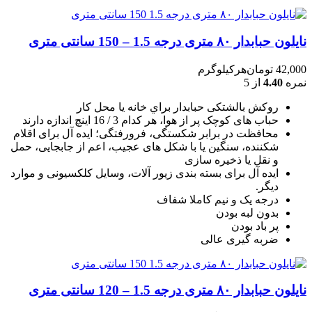
نایلون حبابدار ۸۰ متری درجه 1.5 – 150 سانتی متری
42,000
تومان
هرکیلوگرم
نمره
4.40
از 5
روکش بالشتکی حبابدار براي خانه يا محل کار
حباب های کوچک پر از هوا، هر کدام 3 / 16 اينچ اندازه دارند
محافظت در برابر شکستگی، فرورفتگی؛ ايده آل برای اقلام
شکننده، سنگين يا با شکل های عجيب، اعم از جابجايی، حمل
و نقل يا ذخيره سازی
ایده آل برای بسته بندی زیور آلات، وسایل کلکسیونی و موارد
دیگر.
درجه یک و نیم کاملا شفاف
بدون لبه بودن
پر باد بودن
ضربه گیری عالی
نایلون حبابدار ۸۰ متری درجه 1.5 – 120 سانتی متری