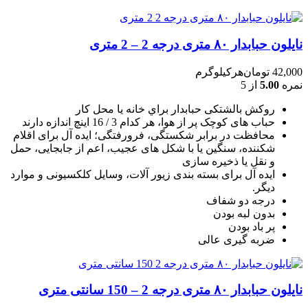
نایلون حبابدار ۸۰ متری درجه 2 – 2 متری
42,000
تومان
هرکیلوگرم
نمره
5.00
از 5
روکش بالشتکی حبابدار براي خانه يا محل کار
حباب های کوچک پر از هوا، هر کدام 3 / 16 اينچ اندازه دارند
محافظت در برابر شکستگی، فرورفتگی؛ ايده آل برای اقلام
شکننده، سنگين يا با شکل های عجيب، اعم از جابجايی، حمل
و نقل يا ذخيره سازی
ایده آل برای بسته بندی زیور آلات، وسایل کلکسیونی و موارد
دیگر.
درجه دو شفاف
بدون لبه بودن
پر باد بودن
ضربه گیری عالی
نایلون حبابدار ۸۰ متری درجه 2 – 150 سانتی متری