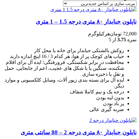
نایلون حبابدار ۸۰ متری درجه 1.5 – 1 متری
72,000
تومان
هرکیلوگرم
نمره
3.75
از 5
روکش بالشتکی حبابدار براي خانه يا محل کار
حباب های کوچک پر از هوا، هر کدام 3 / 16 اينچ اندازه دارند
محافظت در برابر شکستگی، فرورفتگی؛ ايده آل برای اقلام
شکننده، سنگين يا با شکل های عجيب، اعم از جابجايی، حمل
و نقل يا ذخيره سازی
ایده آل برای بسته بندی زیور آلات، وسایل کلکسیونی و موارد
دیگر.
درجه یک و نیم کاملا شفاف
بدون لبه بودن
پر باد بودن
ضربه گیری عالی
نایلون حبابدار ۸۰ متری درجه 2 – 80 سانتی متری