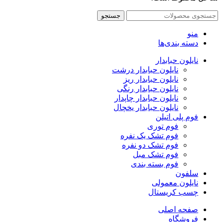
جستجو
منو
دسته بندی‌ها
نایلون حبابدار
نایلون حبابدار درشت
نایلون حبابدار ریز
نایلون حبابدار رنگی
نایلون حبابدار چاپدار
نایلون حبابدار یخچال
فوم پلی اتیلن
فوم توری
فوم تشک یک نفره
فوم تشک دو نفره
فوم تشک مبل
فوم بسته بندی
سلفون
نایلون معمولی
چسب کریستال
صفحه اصلی
فروشگاه