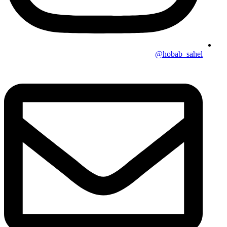
hobab_sahel@