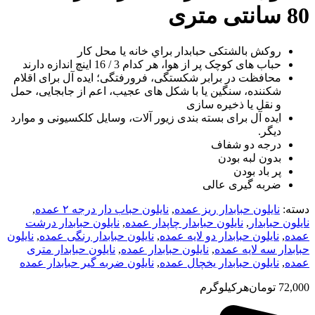
80 سانتی متری
روکش بالشتکی حبابدار براي خانه يا محل کار
حباب های کوچک پر از هوا، هر کدام 3 / 16 اينچ اندازه دارند
محافظت در برابر شکستگی، فرورفتگی؛ ايده آل برای اقلام
شکننده، سنگين يا با شکل های عجيب، اعم از جابجايی، حمل
و نقل يا ذخيره سازی
ایده آل برای بسته بندی زیور آلات، وسایل کلکسیونی و موارد
دیگر.
درجه دو شفاف
بدون لبه بودن
پر باد بودن
ضربه گیری عالی
دسته:
نایلون حبابدار ریز عمده
,
نایلون حباب دار درجه ۲ عمده
,
نایلون حبابدار
,
نایلون حبابدار چاپدار عمده
,
نایلون حبابدار درشت
عمده
,
نایلون حبابدار دو لایه عمده
,
نایلون حبابدار رنگی عمده
,
نایلون
حبابدار سه لایه عمده
,
نایلون حبابدار عمده
,
نایلون حبابدار متری
عمده
,
نایلون حبابدار یخچال عمده
,
نایلون ضربه گیر حبابدار عمده
72,000
تومان
هرکیلوگرم