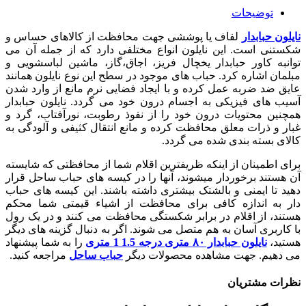
توضیحات
نایلون حبابدار
لفاف یا پوششی جهت محافظت از کالاهای حساس و
شکستنی است. این نایلون انواع مختلفی دارد که از جمله آن می
توانبه کاور حبابدار یخچال فریز، اجاق،گاز، ماشین لباسشویی و
مبلمان اشاره کرد. حباب های موجود در سطح این نوع نایلون همانند
عایق ضد ضربه عمل کرده و با ایجاد فضایی نرم مانع از وارد شدن
آسیب های فیزیکی به اجسام درون خود می گردد. نایلون حبابدار
همچنین محتویات درون خود را از نفوذ رطوبت، نورآفتاب، گرد و
غبار و ذرات معلق محافظت کرده و مانع انتقال کثیفی و آلودگی به
کالای بسته بندی شده می گردد.
برای اطمينان از اينکه ظريفترين اقلام شما از محافظتی که شايسته
آن هستند برخوردار میشوند، آنها را در کيسه های حباب ساحل قرار
دهيد تا ايمنی و بالشتک بيشتری داشته باشند. اين کيسه های حباب
دار به اندازه کافی برای محافظت از اشياء قيمتی شما محکم
هستند، از اقلام در برابر شکستگی محافظت می کنند و در يک رول
با کاربری آسان به هم متصل می شوند. اگر به دنبال گزینه های دیگر
هستید،
نایلون حبابدار ۸۰ متری درجه 1.5 1 متری
را به شما پیشنهاد
می دهیم. جهت مشاهده محصولات دیگر
حباب ساحل
مراجعه کنید.
نظرات مشتریان