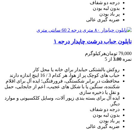
درجه دو شفاف
بدون لبه بودن
پر باد بودن
ضربه گیری عالی
نایلون حباب درشت چاپدار درجه ۱
79,000
تومان
هرکیلوگرم
نمره
3.00
از 5
روکش بالشتکی حبابدار براي خانه يا محل کار
حباب های کوچک پر از هوا، هر کدام 3 / 16 اينچ اندازه دارند
محافظت در برابر شکستگی، فرورفتگی؛ ايده آل برای اقلام
شکننده، سنگين يا با شکل های عجيب، اعم از جابجايی، حمل
و نقل يا ذخيره سازی
ایده آل برای بسته بندی زیور آلات، وسایل کلکسیونی و موارد
دیگر.
درجه دو شفاف
بدون لبه بودن
پر باد بودن
ضربه گیری عالی