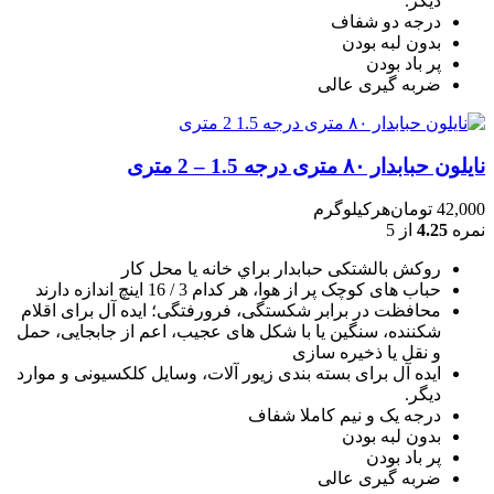
دیگر.
درجه دو شفاف
بدون لبه بودن
پر باد بودن
ضربه گیری عالی
نایلون حبابدار ۸۰ متری درجه 1.5 – 2 متری
42,000
تومان
هرکیلوگرم
نمره
4.25
از 5
روکش بالشتکی حبابدار براي خانه يا محل کار
حباب های کوچک پر از هوا، هر کدام 3 / 16 اينچ اندازه دارند
محافظت در برابر شکستگی، فرورفتگی؛ ايده آل برای اقلام
شکننده، سنگين يا با شکل های عجيب، اعم از جابجايی، حمل
و نقل يا ذخيره سازی
ایده آل برای بسته بندی زیور آلات، وسایل کلکسیونی و موارد
دیگر.
درجه یک و نیم کاملا شفاف
بدون لبه بودن
پر باد بودن
ضربه گیری عالی