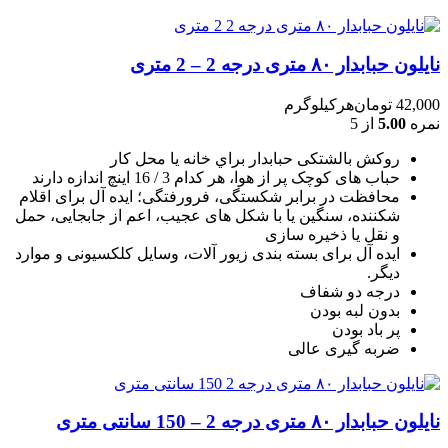
نایلون حبابدار ۸۰ متری درجه 2 – 2 متری
42,000
تومان
هرکیلوگرم
نمره
5.00
از 5
روکش بالشتکی حبابدار براي خانه يا محل کار
حباب های کوچک پر از هوا، هر کدام 3 / 16 اينچ اندازه دارند
محافظت در برابر شکستگی، فرورفتگی؛ ايده آل برای اقلام
شکننده، سنگين يا با شکل های عجيب، اعم از جابجايی، حمل
و نقل يا ذخيره سازی
ایده آل برای بسته بندی زیور آلات، وسایل کلکسیونی و موارد
دیگر.
درجه دو شفاف
بدون لبه بودن
پر باد بودن
ضربه گیری عالی
نایلون حبابدار ۸۰ متری درجه 2 – 150 سانتی متری