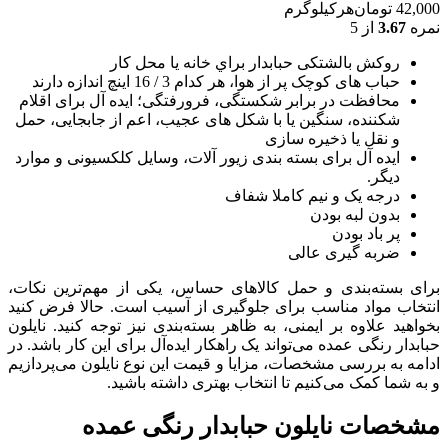
42,000
تومان
هرکیلوگرم
نمره
3.67
از 5
روکش بالشتکی حبابدار براي خانه يا محل کار
حباب های کوچک پر از هوا، هر کدام 3 / 16 اينچ اندازه دارند
محافظت در برابر شکستگی، فرورفتگی؛ ايده آل برای اقلام
شکننده، سنگين يا با شکل های عجيب، اعم از جابجايی، حمل
و نقل يا ذخيره سازی
ایده آل برای بسته بندی زیور آلات، وسایل کلکسیونی و موارد
دیگر.
درجه یک و نیم کاملا شفاف
بدون لبه بودن
پر باد بودن
ضربه گیری عالی
برای بسته‌بندی و حمل کالاهای حساس، یکی از مهم‌ترین نکات،
انتخاب مواد مناسب برای جلوگیری از آسیب است. حالا فرض کنید
بخواهید علاوه بر ایمنی، به ظاهر بسته‌بندی نیز توجه کنید. نایلون
حبابدار رنگی عمده می‌تواند یک راهکار ایده‌آل برای این کار باشد. در
ادامه به بررسی مشخصات، مزایا و قیمت این نوع نایلون می‌پردازیم
و به شما کمک می‌کنیم تا انتخاب بهتری داشته باشید.
مشخصات نایلون حبابدار رنگی عمده