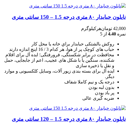
نایلون حبابدار ۸۰ متری درجه 1.5 – 150 سانتی متری
42,000
تومان
هرکیلوگرم
نمره
4.40
از 5
روکش بالشتکی حبابدار براي خانه يا محل کار
حباب های کوچک پر از هوا، هر کدام 3 / 16 اينچ اندازه دارند
محافظت در برابر شکستگی، فرورفتگی؛ ايده آل برای اقلام
شکننده، سنگين يا با شکل های عجيب، اعم از جابجايی، حمل
و نقل يا ذخيره سازی
ایده آل برای بسته بندی زیور آلات، وسایل کلکسیونی و موارد
دیگر.
درجه یک و نیم کاملا شفاف
بدون لبه بودن
پر باد بودن
ضربه گیری عالی
نایلون حبابدار ۸۰ متری درجه 1.5 – 120 سانتی متری