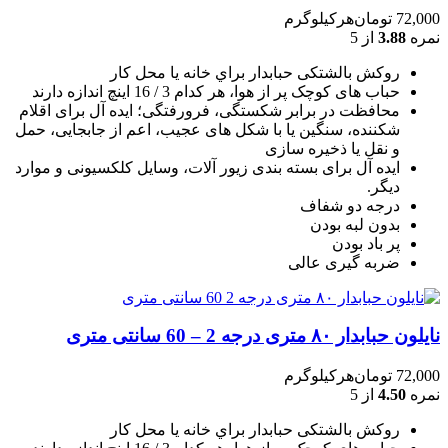
72,000
تومان
هرکیلوگرم
نمره
3.88
از 5
روکش بالشتکی حبابدار براي خانه يا محل کار
حباب های کوچک پر از هوا، هر کدام 3 / 16 اينچ اندازه دارند
محافظت در برابر شکستگی، فرورفتگی؛ ايده آل برای اقلام
شکننده، سنگين يا با شکل های عجيب، اعم از جابجايی، حمل
و نقل يا ذخيره سازی
ایده آل برای بسته بندی زیور آلات، وسایل کلکسیونی و موارد
دیگر.
درجه دو شفاف
بدون لبه بودن
پر باد بودن
ضربه گیری عالی
نایلون حبابدار ۸۰ متری درجه 2 – 60 سانتی متری
72,000
تومان
هرکیلوگرم
نمره
4.50
از 5
روکش بالشتکی حبابدار براي خانه يا محل کار