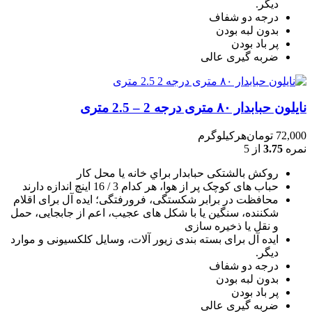
دیگر.
درجه دو شفاف
بدون لبه بودن
پر باد بودن
ضربه گیری عالی
نایلون حبابدار ۸۰ متری درجه 2 – 2.5 متری
72,000
تومان
هرکیلوگرم
نمره
3.75
از 5
روکش بالشتکی حبابدار براي خانه يا محل کار
حباب های کوچک پر از هوا، هر کدام 3 / 16 اينچ اندازه دارند
محافظت در برابر شکستگی، فرورفتگی؛ ايده آل برای اقلام
شکننده، سنگين يا با شکل های عجيب، اعم از جابجايی، حمل
و نقل يا ذخيره سازی
ایده آل برای بسته بندی زیور آلات، وسایل کلکسیونی و موارد
دیگر.
درجه دو شفاف
بدون لبه بودن
پر باد بودن
ضربه گیری عالی