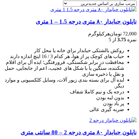
نایلون حبابدار ۸۰ متری درجه 1.5 – 1 متری
72,000
تومان
هرکیلوگرم
نمره
3.75
از 5
روکش بالشتکی حبابدار براي خانه يا محل کار
حباب های کوچک پر از هوا، هر کدام 3 / 16 اينچ اندازه دارند
محافظت در برابر شکستگی، فرورفتگی؛ ايده آل برای اقلام
شکننده، سنگين يا با شکل های عجيب، اعم از جابجايی، حمل
و نقل يا ذخيره سازی
ایده آل برای بسته بندی زیور آلات، وسایل کلکسیونی و موارد
دیگر.
درجه یک و نیم کاملا شفاف
بدون لبه بودن
پر باد بودن
ضربه گیری عالی
نایلون حبابدار ۸۰ متری درجه 2 – 80 سانتی متری