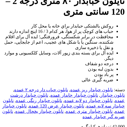
نایلون حبابدار ۸۰ متری درجه 2 –
120 سانتی متری
روکش بالشتکی حبابدار براي خانه يا محل کار
حباب های کوچک پر از هوا، هر کدام 3 / 16 اينچ اندازه دارند
محافظت در برابر شکستگی، فرورفتگی؛ ايده آل برای اقلام
شکننده، سنگين يا با شکل های عجيب، اعم از جابجايی، حمل
و نقل يا ذخيره سازی
ایده آل برای بسته بندی زیور آلات، وسایل کلکسیونی و موارد
دیگر.
درجه دو شفاف
بدون لبه بودن
پر باد بودن
ضربه گیری عالی
دسته:
نایلون حبابدار ریز عمده
,
نایلون حباب دار درجه ۲ عمده
,
نایلون حبابدار
,
نایلون حبابدار چاپدار عمده
,
نایلون حبابدار درشت
عمده
,
نایلون حبابدار دو لایه عمده
,
نایلون حبابدار رنگی عمده
,
نایلون
حبابدار سه لایه عمده
,
نایلون حبابدار عرض 120 عمده
,
نایلون حبابدار
عمده
,
نایلون حبابدار متری عمده
,
نایلون حبابدار یخچال عمده
,
نایلون
ضربه گیر حبابدار عمده
42,000
تومان
هرکیلوگرم