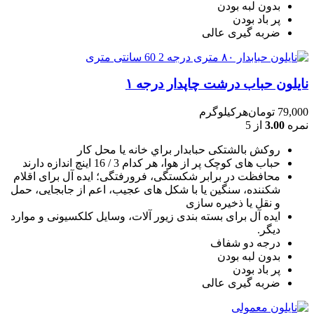
بدون لبه بودن
پر باد بودن
ضربه گیری عالی
نایلون حباب درشت چاپدار درجه ۱
79,000
تومان
هرکیلوگرم
نمره
3.00
از 5
روکش بالشتکی حبابدار براي خانه يا محل کار
حباب های کوچک پر از هوا، هر کدام 3 / 16 اينچ اندازه دارند
محافظت در برابر شکستگی، فرورفتگی؛ ايده آل برای اقلام
شکننده، سنگين يا با شکل های عجيب، اعم از جابجايی، حمل
و نقل يا ذخيره سازی
ایده آل برای بسته بندی زیور آلات، وسایل کلکسیونی و موارد
دیگر.
درجه دو شفاف
بدون لبه بودن
پر باد بودن
ضربه گیری عالی