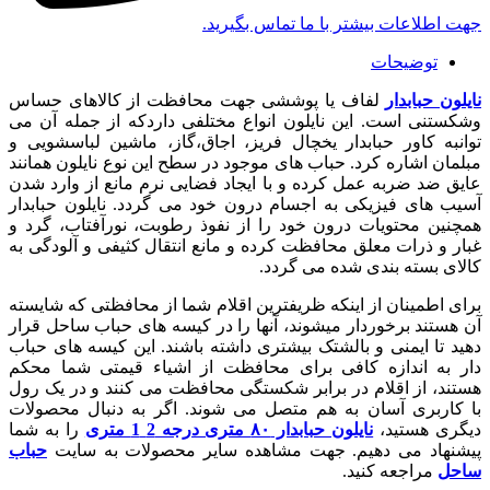
جهت اطلاعات بیشتر با ما تماس بگیرید.
توضیحات
نایلون حبابدار
لفاف یا پوششی جهت محافظت از کالاهای حساس
وشکستنی است. این نایلون انواع مختلفی داردکه از جمله آن می
توانبه کاور حبابدار یخچال فریز، اجاق،گاز، ماشین لباسشویی و
مبلمان اشاره کرد. حباب های موجود در سطح این نوع نایلون همانند
عایق ضد ضربه عمل کرده و با ایجاد فضایی نرم مانع از وارد شدن
آسیب های فیزیکی به اجسام درون خود می گردد. نایلون حبابدار
همچنین محتویات درون خود را از نفوذ رطوبت، نورآفتاب، گرد و
غبار و ذرات معلق محافظت کرده و مانع انتقال کثیفی و آلودگی به
کالای بسته بندی شده می گردد.
برای اطمينان از اينکه ظريفترين اقلام شما از محافظتی که شايسته
آن هستند برخوردار میشوند، آنها را در کيسه های حباب ساحل قرار
دهيد تا ايمنی و بالشتک بيشتری داشته باشند. اين کيسه های حباب
دار به اندازه کافی برای محافظت از اشياء قيمتی شما محکم
هستند، از اقلام در برابر شکستگی محافظت می کنند و در يک رول
با کاربری آسان به هم متصل می شوند. اگر به دنبال محصولات
دیگری هستید،
نایلون حبابدار ۸۰ متری درجه 2 1 متری
را به شما
پیشنهاد می دهیم. جهت مشاهده سایر محصولات به سایت
حباب
ساحل
مراجعه کنید.