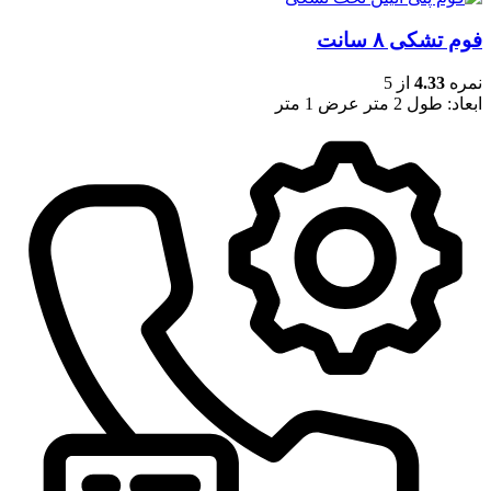
فوم تشکی ۸ سانت
نمره
4.33
از 5
ابعاد: طول 2 متر عرض 1 متر