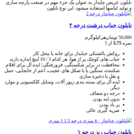
نایلون عریض چاپدار به عنوان یک جزء مهم در صنعت پارچه سازی
و تولید لباسها استفاده میشود. این نوع نایلون
نایلون حباب درشت درجه ۲
50,000
تومان
هرکیلوگرم
نمره
3.75
از 5
روکش بالشتکی حبابدار براي خانه يا محل کار
حباب های کوچک پر از هوا، هر کدام 3 / 16 اينچ اندازه دارند
محافظت در برابر شکستگی، فرورفتگی؛ ايده آل برای اقلام
شکننده، سنگين يا با شکل های عجيب، اعم از جابجايی، حمل
و نقل يا ذخيره سازی
ایده آل برای بسته بندی زیور آلات، وسایل کلکسیونی و موارد
دیگر.
درجه دو شفاف
بدون لبه بودن
پر باد بودن
ضربه گیری عالی
نایلون حباب ریز درجه ۱