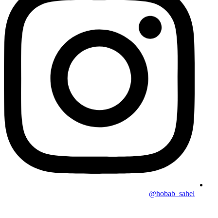
hobab_sahel@