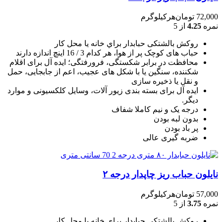
72,000
تومان
هرکیلوگرم
نمره
4.25
از 5
روکش بالشتکی حبابدار براي خانه يا محل کار
حباب های کوچک پر از هوا، هر کدام 3 / 16 اينچ اندازه دارند
محافظت در برابر شکستگی، فرورفتگی؛ ايده آل برای اقلام
شکننده، سنگين يا با شکل های عجيب، اعم از جابجايی، حمل
و نقل يا ذخيره سازی
ایده آل برای بسته بندی زیور آلات، وسایل کلکسیونی و موارد
دیگر.
درجه یک و نیم کاملا شفاف
بدون لبه بودن
پر باد بودن
ضربه گیری عالی
نایلون حباب ریز چاپدار درجه ۲
57,000
تومان
هرکیلوگرم
نمره
3.75
از 5
روکش بالشتکی حبابدار براي خانه يا محل کار