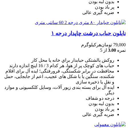
بدون لبه بودن
پر باد بودن
ضربه گیری عالی
نایلون حباب درشت چاپدار درجه ۱
79,000
تومان
هرکیلوگرم
نمره
3.00
از 5
روکش بالشتکی حبابدار براي خانه يا محل کار
حباب های کوچک پر از هوا، هر کدام 3 / 16 اينچ اندازه دارند
محافظت در برابر شکستگی، فرورفتگی؛ ايده آل برای اقلام
شکننده، سنگين يا با شکل های عجيب، اعم از جابجايی، حمل
و نقل يا ذخيره سازی
ایده آل برای بسته بندی زیور آلات، وسایل کلکسیونی و موارد
دیگر.
درجه دو شفاف
بدون لبه بودن
پر باد بودن
ضربه گیری عالی