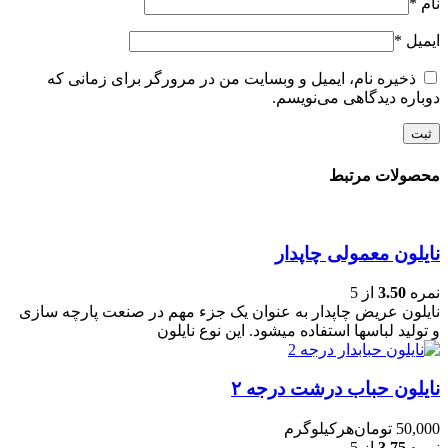
نام
*
ایمیل
*
ذخیره نام، ایمیل و وبسایت من در مرورگر برای زمانی که
دوباره دیدگاهی می‌نویسم.
محصولات مرتبط
نایلون معمولی چاپدار
نمره
3.50
از 5
نایلون عریض چاپدار به عنوان یک جزء مهم در صنعت پارچه سازی
و تولید لباسها استفاده میشود. این نوع نایلون
نایلون حباب درشت درجه ۲
50,000
تومان
هرکیلوگرم
نمره
3.75
از 5