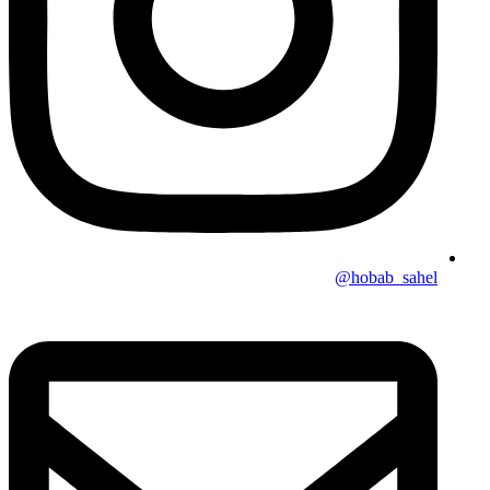
hobab_sahel@