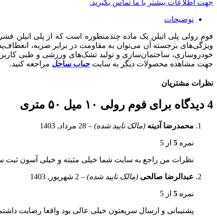
جهت اطلاعات بیشتر با ما تماس بگیرید.
توضیحات
فوم رولی پلی اتیلن یک ماده چندمنظوره است که از پلی اتیلن فش
ویژگی‌های برجسته آن می‌توان به مقاومت در برابر ضربه، انعطاف‌پذ
خودروسازی، ساختمان‌سازی و تولید تشک‌های ورزشی و طبی کاربرد دا
جهت مشاهده محصولات دیگر به سایت
حباب ساحل
مراجعه کنید.
نظرات مشتریان
4 دیدگاه برای
فوم رولی ۱۰ میل ۵۰ متری
محمدرضا آدینه
(مالک تایید شده)
–
28 مرداد, 1403
نمره
5
از 5
نظرات من راجع به سایت شما خیلی مثبته و خیلی آسون ثبت 
عبدالرضا صالحی
(مالک تایید شده)
–
2 شهریور, 1403
نمره
5
از 5
پشتیبانی و ارسال سریعتون خیلی عالی بود واقعا رضایت داشتم