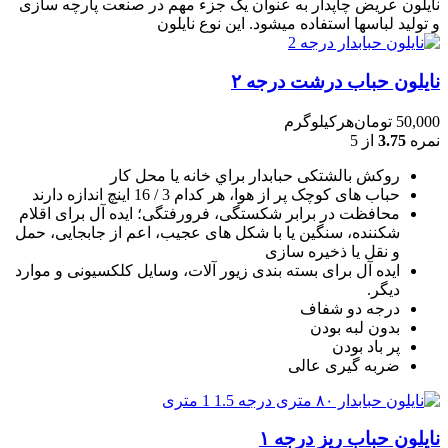
نایلون عریض چاپدار به عنوان یک جزء مهم در صنعت پارچه سازی
و تولید لباسها استفاده میشود. این نوع نایلون
نایلون حباب درشت درجه ۲
50,000
تومان
هرکیلوگرم
نمره
3.75
از 5
روکش بالشتکی حبابدار براي خانه يا محل کار
حباب های کوچک پر از هوا، هر کدام 3 / 16 اينچ اندازه دارند
محافظت در برابر شکستگی، فرورفتگی؛ ايده آل برای اقلام
شکننده، سنگين يا با شکل های عجيب، اعم از جابجايی، حمل
و نقل يا ذخيره سازی
ایده آل برای بسته بندی زیور آلات، وسایل کلکسیونی و موارد
دیگر.
درجه دو شفاف
بدون لبه بودن
پر باد بودن
ضربه گیری عالی
نایلون حباب ریز درجه ۱