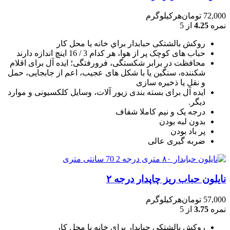
72,000
تومان
هرکیلوگرم
نمره
4.25
از 5
روکش بالشتکی حبابدار براي خانه يا محل کار
حباب های کوچک پر از هوا، هر کدام 3 / 16 اينچ اندازه دارند
محافظت در برابر شکستگی، فرورفتگی؛ ايده آل برای اقلام
شکننده، سنگين يا با شکل های عجيب، اعم از جابجايی، حمل
و نقل يا ذخيره سازی
ایده آل برای بسته بندی زیور آلات، وسایل کلکسیونی و موارد
دیگر.
درجه یک و نیم کاملا شفاف
بدون لبه بودن
پر باد بودن
ضربه گیری عالی
نایلون حباب ریز چاپدار درجه ۲
57,000
تومان
هرکیلوگرم
نمره
3.75
از 5
روکش بالشتکی حبابدار براي خانه يا محل کار