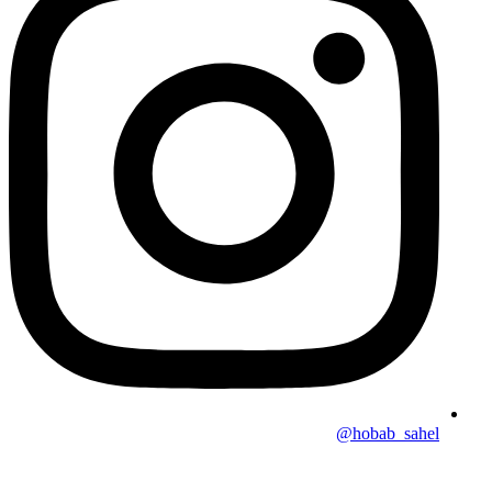
hobab_sahel@