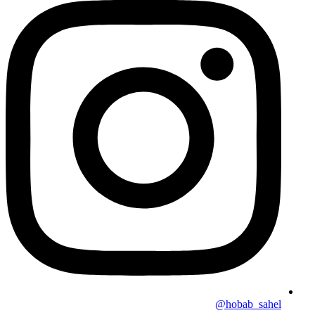
hobab_sahel@