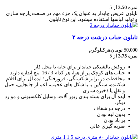
نمره
3.50
از 5
نایلون عریض چاپدار به عنوان یک جزء مهم در صنعت پارچه سازی
و تولید لباسها استفاده میشود. این نوع نایلون
نایلون حباب درشت درجه ۲
50,000
تومان
هرکیلوگرم
نمره
3.75
از 5
روکش بالشتکی حبابدار براي خانه يا محل کار
حباب های کوچک پر از هوا، هر کدام 3 / 16 اينچ اندازه دارند
محافظت در برابر شکستگی، فرورفتگی؛ ايده آل برای اقلام
شکننده، سنگين يا با شکل های عجيب، اعم از جابجايی، حمل
و نقل يا ذخيره سازی
ایده آل برای بسته بندی زیور آلات، وسایل کلکسیونی و موارد
دیگر.
درجه دو شفاف
بدون لبه بودن
پر باد بودن
ضربه گیری عالی