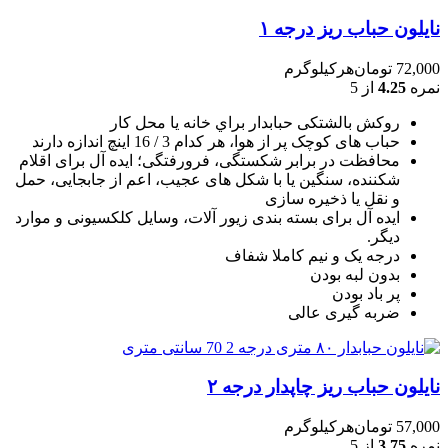
نایلون حباب ریز درجه ۱
72,000
تومان
هرکیلوگرم
نمره
4.25
از 5
روکش بالشتکی حبابدار براي خانه يا محل کار
حباب های کوچک پر از هوا، هر کدام 3 / 16 اينچ اندازه دارند
محافظت در برابر شکستگی، فرورفتگی؛ ايده آل برای اقلام
شکننده، سنگين يا با شکل های عجيب، اعم از جابجايی، حمل
و نقل يا ذخيره سازی
ایده آل برای بسته بندی زیور آلات، وسایل کلکسیونی و موارد
دیگر.
درجه یک و نیم کاملا شفاف
بدون لبه بودن
پر باد بودن
ضربه گیری عالی
نایلون حباب ریز چاپدار درجه ۲
57,000
تومان
هرکیلوگرم
نمره
3.75
از 5