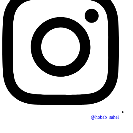
hobab_sahel@