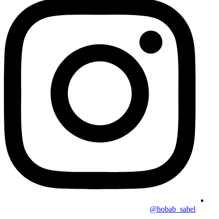
hobab_sahel@