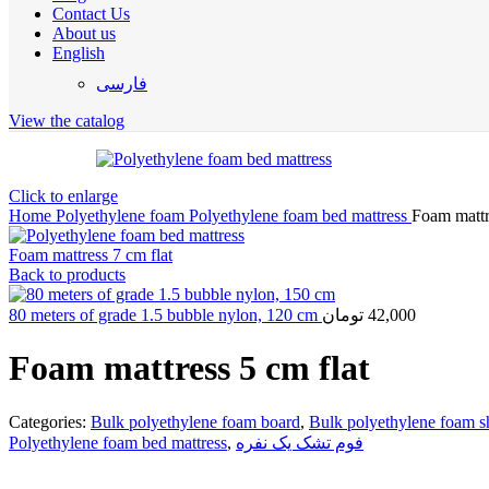
Contact Us
About us
English
فارسی
View the catalog
Click to enlarge
Home
Polyethylene foam
Polyethylene foam bed mattress
Foam mattr
Foam mattress 7 cm flat
Back to products
80 meters of grade 1.5 bubble nylon, 120 cm
تومان
42,000
Foam mattress 5 cm flat
Categories:
Bulk polyethylene foam board
,
Bulk polyethylene foam s
Polyethylene foam bed mattress
,
فوم تشک یک نفره