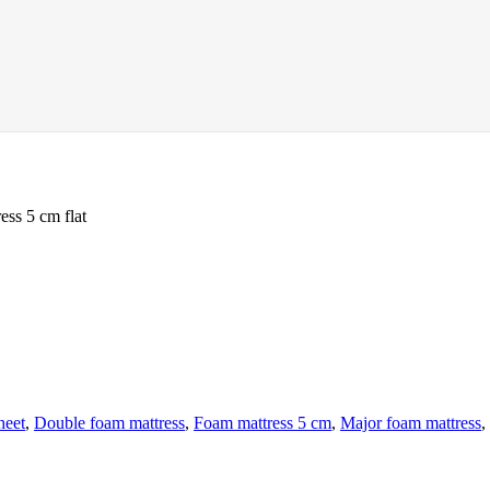
ess 5 cm flat
heet
,
Double foam mattress
,
Foam mattress 5 cm
,
Major foam mattress
,