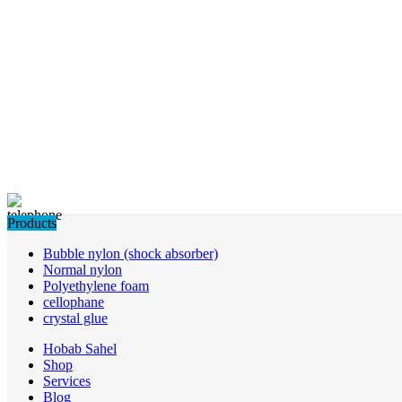
Products
Bubble nylon (shock absorber)
Normal nylon
Polyethylene foam
cellophane
crystal glue
Hobab Sahel
Shop
Services
Blog