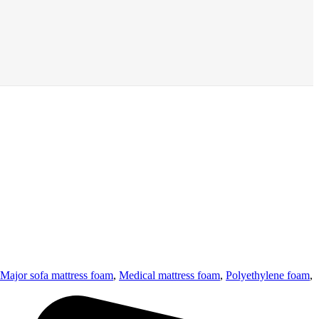
Major sofa mattress foam
,
Medical mattress foam
,
Polyethylene foam
,