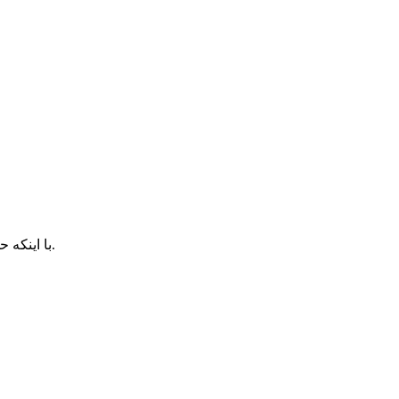
با اینکه حجم بالایی ازتون سفارش دادم ارسال به موقع انجام شد ممنون.