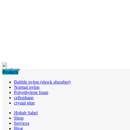
Products
Bubble nylon (shock absorber)
Normal nylon
Polyethylene foam
cellophane
crystal glue
Hobab Sahel
Shop
Services
Blog