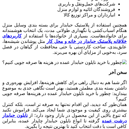
شرکت‌های حمل‌ونقل و باربری
فروشندگان اثاثیه و لوازم منزل
انبارداران و مراکز توزیع کالا
همچنین استفاده از پلاستیک حبابدار برای بسته‌ بندی وسایل منزل
هنگام اسباب‌کشی یا نگهداری طولانی مدت، یک انتخاب هوشمندانه
برای خانواده‌هاست. بسیاری از خانواده‌ها با استفاده از
کاربردهای
خلاقانه پلاستیک حبابدار در خانه و محل کار
مثل پوشاندن شیشه‌ها،
عایق‌بندی، ساخت کاردستی یا حتی محافظت از گیاهان در فصل
سرد، به‌خوبی از مزایای آن بهره‌ می‌برند.
سخن آخر
اگر شما هم به دنبال راهی برای کاهش هزینه‌ها، افزایش بهره‌وری و
داشتن بسته‌ بندی مطمئن هستید، بهتر است نگاهی جدی به موضوع
بیندازید: چطور با خرید نایلون حبابدار عمده در هزینه‌ها صرفه ‌جویی
کنیم؟
همان‌طور که دیدید، این اقدام نه‌تنها به‌ صرفه‌ تر است، بلکه کنترل
بیشتری روی کیفیت و موجودی شما ایجاد می‌کند. فراموش نکنید
که تنوع بالایی از این محصول در بازار وجود دارد؛ از
نایلون حبابدار
درشت عمده
گرفته تا انواع نایلون حبابدار چاپدار عمده، بنابراین
کافی است با دقت انتخاب کنید تا بهترین نتیجه را بگیرید.