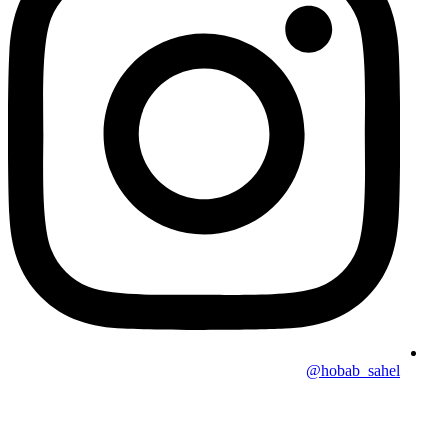
hobab_sahel@