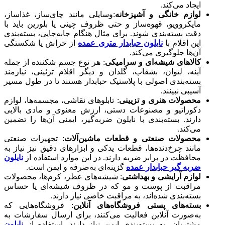
ایجاد می‌کند.
لوازم خانگی و آشپزخانه
:وسایلی مانند چای‌ساز، غذاساز،
مایکروویو، قهوه‌ساز و حتی ظروف چینی یا بلورین باید با
دقت بسته‌بندی شوند. برای مثال هنگام جابه‌جایی، بسته‌بندی
این اقلام با
نایلون حبابدار متری عمده
از خراش یا شکستگی
آن‌ها جلوگیری می‌کند.
کالاهای شیشه‌ای و سرامیکی
: هر نوع جسم شکننده از جمله
آینه، لیوان، بشقاب، گلدان و دیگر اقلام تزئینی، نیازمند
بسته‌بندی اصولی با پلاستیک حبابدار هستند تا در طول مسیر
آسیبی نبینند.
محصولات هنری و تزیینی
: تابلوهای نقاشی، مجسمه‌ها، لوازم
دکوراتیو و مصنوعات دستی، ارزش معنوی و مادی بالایی
دارند. بسته‌بندی با نایلون ضربه‌گیر، ایمنی آن‌ها را تضمین
می‌کند.
محصولات صنعتی و قطعات ماشین‌آلات
: تجهیزات صنعتی
مانند چرخ‌دنده‌ها، قطعات یدکی و ابزارهای دقیق نیز نیاز به
محافظت در برابر ضربه دارند. در این موارد استفاده از
نایلون
ضربه گیر حبابدار عمده
گزینه‌ای به‌صرفه و ایمن است.
لوازم آرایشی و بهداشتی
: شیشه‌های عطر، کرم‌ها، محصولات
مراقبت از پوست و مو که در ظروف شیشه‌ای یا حساس
بسته‌بندی شده‌اند، به مراقبت خاصی نیاز دارند.
بسته‌های پستی فروشگاه‌های آنلاین
: فروشگاه‌هایی که
به‌صورت آنلاین فعالیت می‌کنند، برای ارسال سفارشات به
مشتریان، به بسته‌بندی ایمن نیاز دارند. استفاده از
نایلون