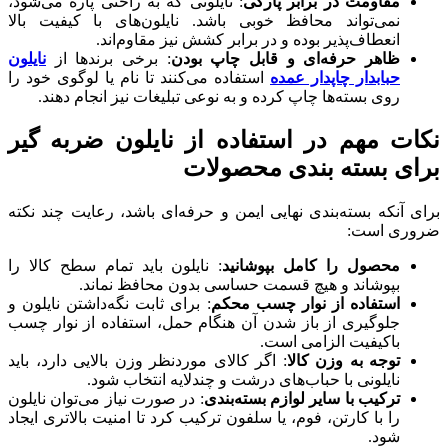
مقاومت در برابر پارگی
: نایلونی که به راحتی پاره می‌شود،
نمی‌تواند محافظ خوبی باشد. نایلون‌های با کیفیت بالا
انعطاف‌پذیر بوده و در برابر کشش نیز مقاوم‌اند.
ظاهر حرفه‌ای و قابل چاپ بودن
: برخی برندها از
نایلون
حبابدار چاپدار عمده
استفاده می‌کنند تا نام یا لوگوی خود را
روی بسته‌ها چاپ کرده و به نوعی تبلیغات نیز انجام دهند.
نکات مهم در استفاده از نایلون ضربه گیر
برای بسته بندی محصولات
برای آنکه بسته‌بندی نهایی ایمن و حرفه‌ای باشد، رعایت چند نکته
ضروری است:
محصول را کامل بپوشانید
: نایلون باید تمام سطح کالا را
بپوشاند و هیچ قسمت حساسی بدون محافظ نماند.
استفاده از نوار چسب محکم
: برای ثابت نگه‌داشتن نایلون و
جلوگیری از باز شدن آن هنگام حمل، استفاده از نوار چسب
باکیفیت الزامی است.
توجه به وزن کالا
: اگر کالای موردنظر وزن بالایی دارد، باید
نایلونی با حباب‌های درشت و چندلایه انتخاب شود.
ترکیب با سایر لوازم بسته‌بندی
: در صورت نیاز می‌توان نایلون
را با کارتن، فوم، یا سلفون ترکیب کرد تا امنیت بالاتری ایجاد
شود.