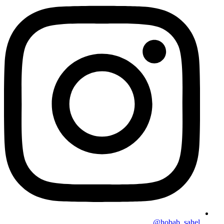
hobab_sahel@