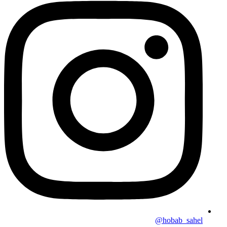
hobab_sahel@