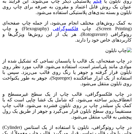
روی نایلون یا
فیلم
پلاستیکی دیگر چاپ می‌شوند. این فرایند به
عنوان یک روش قابل اعتماد و مقرون به صرفه برای چاپ روی
نایلون و بسته بندی‌های پلاستیکی استفاده می‌شود.
به کمک روش‌های مختلف انجام می‌شود، از جمله چاپ صفحه‌ای
(Screen Printing)، چاپ
فلکسوگرافی
(Flexography) و چاپ
روتوگرافی (Rotogravure). هر یک از این روش‌ها ویژگی‌ها و
کاربردهای خاص خود را دارند.
در چاپ صفحه‌ای، یک قالب با پانسمان نساجی که تشکیل شده از
موادی مانند پلی‌استر است، استفاده می‌شود. قالب مورد نظر روی
نایلون قرار گرفته و جوهر یا رنگ روی قالب می‌ریزد. سپس با
استفاده از یک ابزار صافکننده (Squeegee)، جوهر به طور یکنواخت
روی نایلون منتقل می‌شود.
در چاپ فلکسوگرافی، قالب چاپ از یک سطح غیرمسطح و
انعطاف‌پذیر ساخته می‌شود، که شامل یک غشا چاپی است که با
کمک یک سیلندر چاپ بر روی نایلون فشرده می‌شود. قالب چاپ
مستقیماً روی سطح نایلون قرار می‌گیرد و جوهر از طریق یک رول
پیچشی به قالب منتقل می‌شود.
در چاپ روتوگرافی، نایلون با استفاده از یک استانس (Cylinder)
چاپی با چاپ قالب تماسی قرار می‌گیرد. قالب چاپ معمولاً از یک