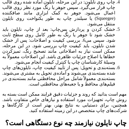
چاپ روی نایلون: در این مرحله، نایلون آماده شده روی قالب
چاپ قرار می‌گیرد. سپس جوهر یا رنگ مورد نظر روی قالب
اعمال می‌شود. جوهر به کمک ابزاری مانند صافکننده
(Squeegee) یا سیلندر چاپ به طور یکنواخت روی نایلون
منتقل می‌شود.
خشک کردن و پردازش پس‌چاپ: بعد از چاپ، نایلون باید
خشک شود تا جوهر یا رنگ به طور کامل روی سطح ثابت
شود. سپس می6. بررسی کیفیت و اصلاحات: پس از خشک
شدن نایلون، باید کیفیت چاپ بررسی شود. در این مرحله،
ممکن است نیاز به اصلاحاتی مانند تصحیح رنگ، تمیزکردن
خطاها یا اصلاح جزئیات ظاهری باشد. این اصلاحات معمولاً به
وسیلهٔ کارشناسان چاپ یا کنترل کیفیت انجام می‌شود.
بسته‌بندی و تحویل: پس از تأیید کیفیت چاپ، نایلون‌های چاپ
شده بسته‌بندی می‌شوند و آماده‌ی تحویل به مشتری می‌شوند.
بسته‌بندی معمولاً شامل مراحل محافظتی مانند بسته‌بندی در
فیلم‌های محافظ و یا جعبه‌های محافظتی است.
مهم است بدانید که روند و جزئیات دقیق فرایند ممکن است بسته به
روش چاپ، تجهیزات مورد استفاده و نیازهای خاص متفاوت باشد.
همچنین، برای دستیابی به نتایج بهتر، بهتر است از کارگاه‌ها و
شرکت‌های چاپ متخصص در این زمینه استفاده کنید.
چاپ نایلون نیازمند چه نوع دستگاهی است؟